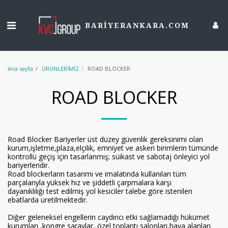
>
BARİYERANKARA.COM
Ana sayfa
ÜRÜNLERİMİZ
ROAD BLOCKER
ROAD BLOCKER
Road Blocker Bariyerler üst düzey güvenlik gereksinimi olan
kurum,işletme,plaza,elçilik, emniyet ve askeri birimlerin tümünde
kontrollü geçiş için tasarlanmış; süikast ve sabotaj önleyici yol
bariyerleridir.
Road blockerların tasarımı ve imalatında kullanılan tüm
parçalarıyla yüksek hız ve şiddetli çarpmalara karşı
dayanıklılığı test edilmiş yol kesiciler talebe göre istenilen
ebatlarda üretilmektedir.
Diğer geleneksel engellerin caydırıcı etki sağlamadığı hükümet
kurumları ,kongre saraylar,,özel toplantı salonları,hava alanları